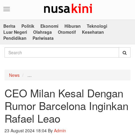
Toggle
navigation
Berita
Politik
Ekonomi
Hiburan
Teknologi
Luar Negeri
Olahraga
Otomotif
Kesehatan
Pendidikan
Pariwisata
News
CEO Milan Kesal Dengan Rumor Barcelona Inginkan 
CEO Milan Kesal Dengan
Rumor Barcelona Inginkan
Rafael Leao
23 August 2024 18:04
By
Admin