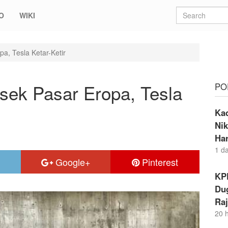
O
WIKI
a, Tesla Ketar-Ketir
sek Pasar Eropa, Tesla
PO
Ka
Nik
Ha
1 d
Google+
Pinterest
KP
Dug
Raj
20 