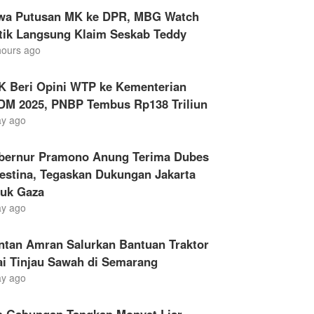
wa Putusan MK ke DPR, MBG Watch
itik Langsung Klaim Seskab Teddy
hours ago
K Beri Opini WTP ke Kementerian
DM 2025, PNBP Tembus Rp138 Triliun
ay ago
bernur Pramono Anung Terima Dubes
estina, Tegaskan Dukungan Jakarta
tuk Gaza
ay ago
ntan Amran Salurkan Bantuan Traktor
ai Tinjau Sawah di Semarang
ay ago