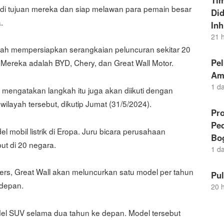
Ti
adi tujuan mereka dan siap melawan para pemain besar
Di
.
Inh
21 
gah mempersiapkan serangkaian peluncuran sekitar 20
Pel
 Mereka adalah BYD, Chery, dan Great Wall Motor.
Am
1 d
mengatakan langkah itu juga akan diikuti dengan
ilayah tersebut, dikutip Jumat (31/5/2024).
Pro
Pe
 mobil listrik di Eropa. Juru bicara perusahaan
Bo
ut di 20 negara.
1 d
rs, Great Wall akan meluncurkan satu model per tahun
Pu
 depan.
20 
l SUV selama dua tahun ke depan. Model tersebut