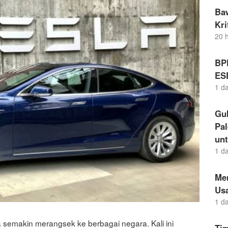
Ba
Kr
20 
BP
ES
1 d
Gu
Pal
un
1 d
Me
Us
1 d
a semakin merangsek ke berbagai negara. Kali ini