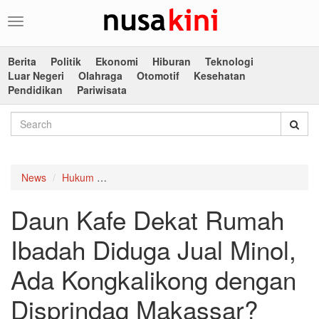
Toggle
navigation
Berita
Politik
Ekonomi
Hiburan
Teknologi
Luar Negeri
Olahraga
Otomotif
Kesehatan
Pendidikan
Pariwisata
News
Hukum
Daun Kafe Dekat Rumah Ibadah Diduga Jual M
Daun Kafe Dekat Rumah
Ibadah Diduga Jual Minol,
Ada Kongkalikong dengan
Disprindag Makassar?