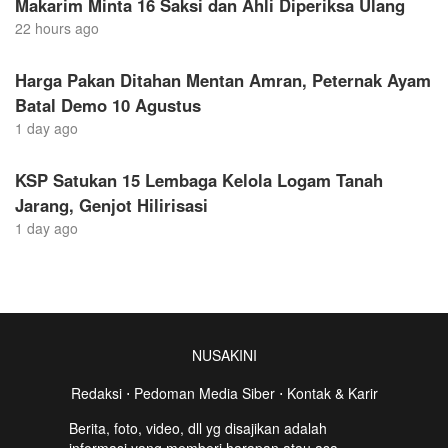
Makarim Minta 16 Saksi dan Ahli Diperiksa Ulang
22 hours ago
Harga Pakan Ditahan Mentan Amran, Peternak Ayam
Batal Demo 10 Agustus
1 day ago
KSP Satukan 15 Lembaga Kelola Logam Tanah
Jarang, Genjot Hilirisasi
1 day ago
NUSAKINI
Redaksi
⋅
Pedoman Media Siber
⋅
Kontak & Karir
Berita, foto, video, dll yg disajikan adalah
informasi yang memberi harapan atau asa