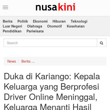
Toggle
navigation
Berita
Politik
Ekonomi
Hiburan
Teknologi
Luar Negeri
Olahraga
Otomotif
Kesehatan
Pendidikan
Pariwisata
News
Berita
Duka di Kariango: Kepala Keluarga yang Berprof
Duka di Kariango: Kepala
Keluarga yang Berprofesi
Driver Online Meninggal,
Keluarga Menanti Hasil