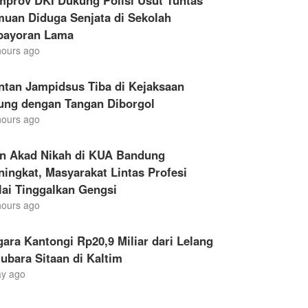
mprov DKI Dukung Polisi Usut Tuntas
muan Diduga Senjata di Sekolah
bayoran Lama
hours ago
ntan Jampidsus Tiba di Kejaksaan
ung dengan Tangan Diborgol
hours ago
en Akad Nikah di KUA Bandung
ingkat, Masyarakat Lintas Profesi
ai Tinggalkan Gengsi
hours ago
ara Kantongi Rp20,9 Miliar dari Lelang
ubara Sitaan di Kaltim
ay ago