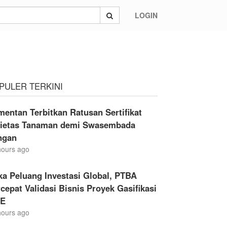
LOGIN
 Politik Warga Sudah Tinggi
PULER TERKINI
entan Terbitkan Ratusan Sertifikat
rietas Tanaman demi Swasembada
ngan
hours ago
a Peluang Investasi Global, PTBA
cepat Validasi Bisnis Proyek Gasifikasi
E
hours ago