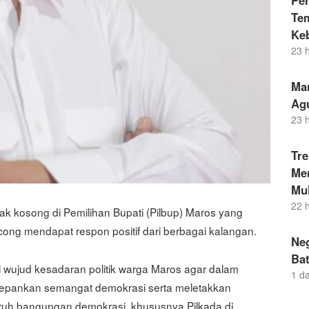
Pe
Te
Ke
23 
Ma
Ag
23 
Tr
Men
Mul
22 
k kosong di Pemilihan Bupati (Pilbup) Maros yang
cong mendapat respon positif dari berbagai kalangan.
Neg
Bat
wujud kesadaran politik warga Maros agar dalam
1 d
edepankan semangat demokrasi serta meletakkan
uruh bangungan demokrasi, khususnya Pilkada di