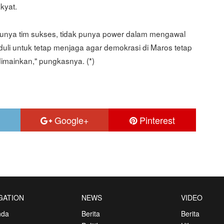
kyat.
 punya tim sukses, tidak punya power dalam mengawal
uli untuk tetap menjaga agar demokrasi di Maros tetap
dimainkan," pungkasnya. (*)
Google+
Pinterest
GATION
NEWS
VIDEO
nda
Berita
Berita