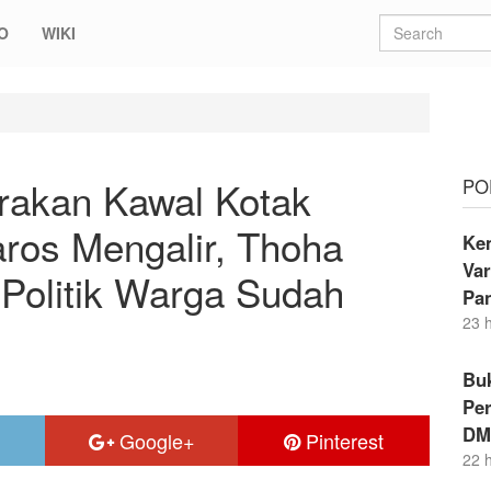
O
WIKI
al Kotak Kosong di Pilbup Maros Mengalir, Thoha Pacong: Kesadaran
rakan Kawal Kotak
PO
aros Mengalir, Thoha
Kem
Va
Politik Warga Sudah
Pa
23 
Buk
Per
DM
Google+
Pinterest
22 