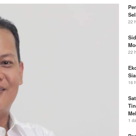
Pem
Sel
22 
Si
Mo
22 
Eko
Si
16 
Sat
Ti
Me
1 d