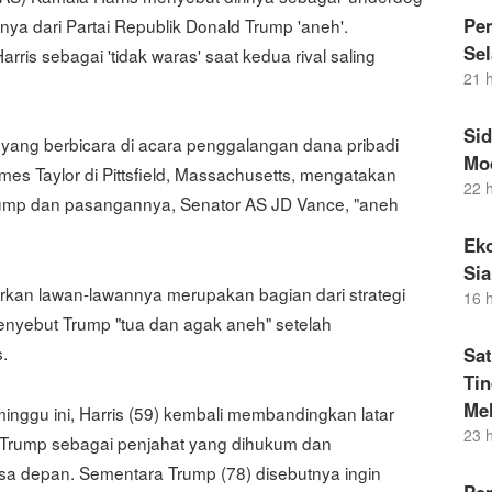
Pem
nya dari Partai Republik Donald Trump 'aneh'.
Sel
is sebagai 'tidak waras' saat kedua rival saling
21 
Si
s, yang berbicara di acara penggalangan dana pribadi
Mo
mes Taylor di Pittsfield, Massachusetts, mengatakan
22 
Trump dan pasangannya, Senator AS JD Vance, "aneh
Eko
Si
an lawan-lawannya merupakan bagian dari strategi
16 
enyebut Trump "tua dan agak aneh" setelah
.
Sat
Ti
Me
ggu ini, Harris (59) kembali membandingkan latar
23 
 Trump sebagai penjahat yang dihukum dan
a depan. Sementara Trump (78) disebutnya ingin