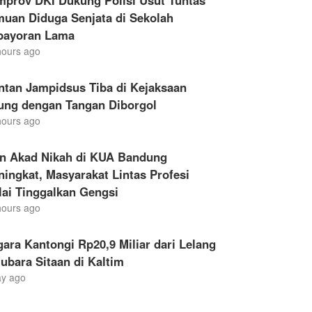
mprov DKI Dukung Polisi Usut Tuntas
muan Diduga Senjata di Sekolah
bayoran Lama
hours ago
ntan Jampidsus Tiba di Kejaksaan
ung dengan Tangan Diborgol
hours ago
en Akad Nikah di KUA Bandung
ingkat, Masyarakat Lintas Profesi
ai Tinggalkan Gengsi
hours ago
ara Kantongi Rp20,9 Miliar dari Lelang
ubara Sitaan di Kaltim
ay ago