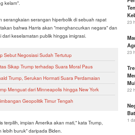
Pe
g kelam".
Te
Ke
serangkaian serangan hiperbolik di sebuah rapat
23 
atakan bahwa Harris akan "menghancurkan negara" dan
dari keselamatan publik hingga imigrasi.
Ma
Ag
23 
 Sebut Negosiasi Sudah Tertutup
atas Sikap Trump terhadap Suara Moral Paus
Tr
Men
Donald Trump, Serukan Hormati Suara Perdamaian
Mul
Trump Menguat dari Minneapolis hingga New York
22 
eimbangan Geopolitik Timur Tengah
Neg
Bat
1 d
is terpilih, impian Amerika akan mati," kata Trump,
lebih buruk" daripada Biden.