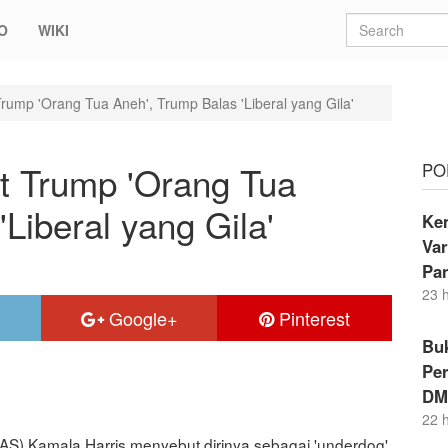
O
WIKI
rump 'Orang Tua Aneh', Trump Balas 'Liberal yang Gila'
t Trump 'Orang Tua
PO
Liberal yang Gila'
Kem
Va
Pa
23 
Google+
Pinterest
Buk
Per
DM
22 
(AS) Kamala Harris menyebut dirinya sebagai 'underdog'