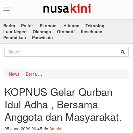
Toggle
navigation
Berita
Politik
Ekonomi
Hiburan
Teknologi
Luar Negeri
Olahraga
Otomotif
Kesehatan
Pendidikan
Pariwisata
News
Berita
KOPNUS Gelar Qurban Idul Adha , Bersama An
KOPNUS Gelar Qurban
Idul Adha , Bersama
Anggota dan Masyarakat.
05 June 2026 20:45
By
Admin