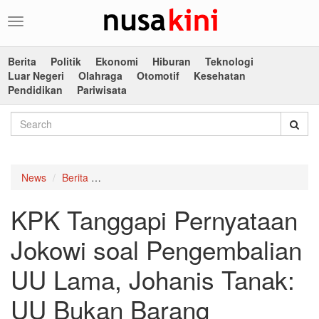
Toggle
navigation
Berita
Politik
Ekonomi
Hiburan
Teknologi
Luar Negeri
Olahraga
Otomotif
Kesehatan
Pendidikan
Pariwisata
News
Berita
KPK Tanggapi Pernyataan Jokowi soal Pengem
KPK Tanggapi Pernyataan
Jokowi soal Pengembalian
UU Lama, Johanis Tanak:
UU Bukan Barang