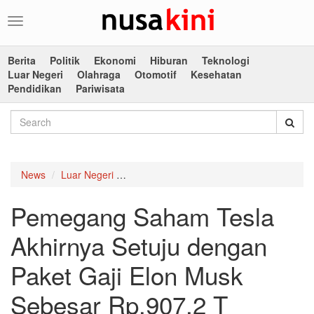
Toggle
navigation
Berita
Politik
Ekonomi
Hiburan
Teknologi
Luar Negeri
Olahraga
Otomotif
Kesehatan
Pendidikan
Pariwisata
News
Luar Negeri
Pemegang Saham Tesla Akhirnya Setuju 
Pemegang Saham Tesla
Akhirnya Setuju dengan
Paket Gaji Elon Musk
Sebesar Rp.907,2 T