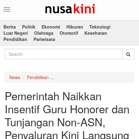
Toggle
navigation
Berita
Politik
Ekonomi
Hiburan
Teknologi
Luar Negeri
Olahraga
Otomotif
Kesehatan
Pendidikan
Pariwisata
News
Pendidikan
Pemerintah Naikkan Insentif Guru Honore
Pemerintah Naikkan
Insentif Guru Honorer dan
Tunjangan Non-ASN,
Penyaluran Kini Langsung