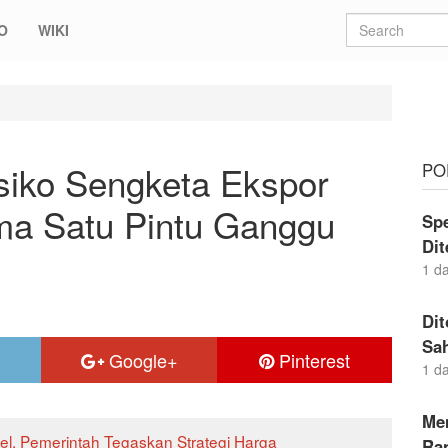
O
WIKI
ngketa Ekspor Batu Bara Jika Skema Satu Pintu Ganggu Kontrak Berjal
isiko Sengketa Ekspor
PO
ma Satu Pintu Ganggu
Sp
Di
1 d
Dit
Sa
Google+
Pinterest
1 d
Me
el, Pemerintah Tegaskan Strategi Harga
Ran