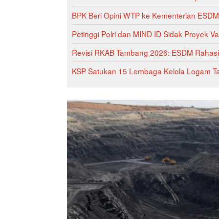
BPK Beri Opini WTP ke Kementerian ESDM
Petinggi Polri dan MIND ID Sidak Proyek V
Revisi RKAB Tambang 2026: ESDM Rahasiak
KSP Satukan 15 Lembaga Kelola Logam Tana