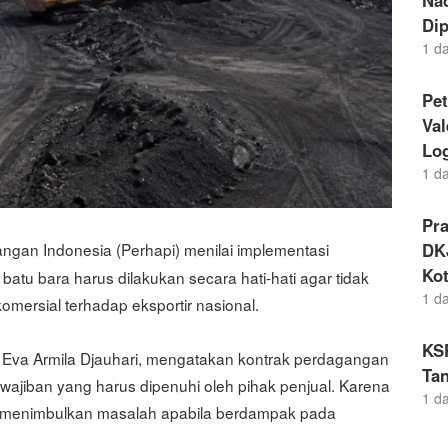
Nad
Dip
1 d
Pet
Va
Lo
1 d
Pr
ngan Indonesia (Perhapi) menilai implementasi
DKJ
Kot
batu bara harus dilakukan secara hati-hati agar tidak
1 d
ersial terhadap eksportir nasional.
KS
 Eva Armila Djauhari, mengatakan kontrak perdagangan
Tan
ajiban yang harus dipenuhi oleh pihak penjual. Karena
1 d
nsi menimbulkan masalah apabila berdampak pada