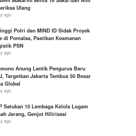
iem Makarim Minta 16 Saksi dan Ahli
eriksa Ulang
ay ago
inggi Polri dan MIND ID Sidak Proyek
le di Pomalaa, Pastikan Keamanan
gistik PSN
ay ago
amono Anung Lantik Pengurus Baru
, Targetkan Jakarta Tembus 50 Besar
a Global
ay ago
P Satukan 15 Lembaga Kelola Logam
ah Jarang, Genjot Hilirisasi
ay ago