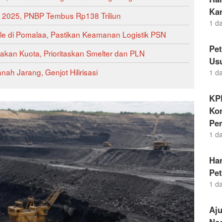
Ka
 2025, PNBP Tembus Rp138 Triliun
1 d
ale di Pomalaa, Pastikan Keamanan Logistik PSN
Pe
an Kuota, Prioritaskan Smelter dan PLN
Us
h Jarang, Genjot Hilirisasi
1 d
KP
Kor
Pe
1 d
Ha
Pe
1 d
Aj