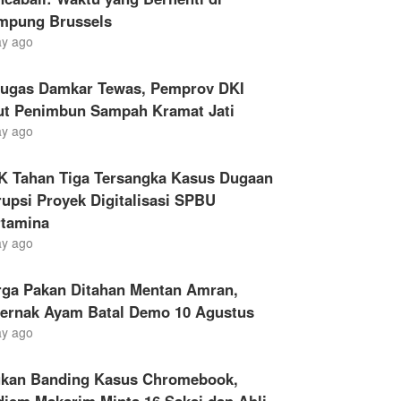
mpung Brussels
ay ago
tugas Damkar Tewas, Pemprov DKI
ut Penimbun Sampah Kramat Jati
ay ago
K Tahan Tiga Tersangka Kasus Dugaan
upsi Proyek Digitalisasi SPBU
rtamina
ay ago
rga Pakan Ditahan Mentan Amran,
ternak Ayam Batal Demo 10 Agustus
ay ago
ukan Banding Kasus Chromebook,