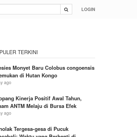
LOGIN
an
PULER TERKINI
esies Monyet Baru Colobus congoensis
temukan di Hutan Kongo
ay ago
opang Kinerja Positif Awal Tahun,
ham ANTM Melaju di Bursa Efek
ay ago
nolak Tergesa-gesa di Pucuk
cabali: Waktu yang Berhenti di