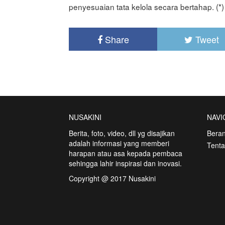
penyesuaian tata kelola secara bertahap. (*)
Share
Tweet
NUSAKINI
NAVI
Berita, foto, video, dll yg disajikan
Bera
adalah informasi yang memberi
Tent
harapan atau asa kepada pembaca
sehingga lahir inspirasi dan inovasi.
Copyright @ 2017 Nusakini