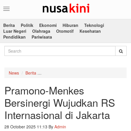
Toggle
navigation
Berita
Politik
Ekonomi
Hiburan
Teknologi
Luar Negeri
Olahraga
Otomotif
Kesehatan
Pendidikan
Pariwisata
News
Berita
Pramono-Menkes Bersinergi Wujudkan RS Intern
Pramono-Menkes
Bersinergi Wujudkan RS
Internasional di Jakarta
28 October 2025 11:13
By
Admin