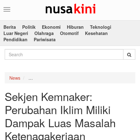
Toggle
navigation
Berita
Politik
Ekonomi
Hiburan
Teknologi
Luar Negeri
Olahraga
Otomotif
Kesehatan
Pendidikan
Pariwisata
News
Sekjen Kemnaker: Perubahan Iklim Miliki Dampak L
Sekjen Kemnaker:
Perubahan Iklim Miliki
Dampak Luas Masalah
Ketenagakerjaan