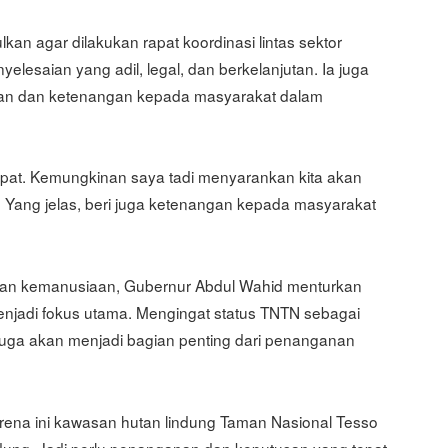
kan agar dilakukan rapat koordinasi lintas sektor
yelesaian yang adil, legal, dan berkelanjutan. Ia juga
an dan ketenangan kepada masyarakat dalam
 tepat. Kemungkinan saya tadi menyarankan kita akan
ni. Yang jelas, beri juga ketenangan kepada masyarakat
an kemanusiaan, Gubernur Abdul Wahid menturkan
njadi fokus utama. Mengingat status TNTN sebagai
uga akan menjadi bagian penting dari penanganan
karena ini kawasan hutan lindung Taman Nasional Tesso
 lindung. Jadi perlu penanganan dan keputusan yang tepat