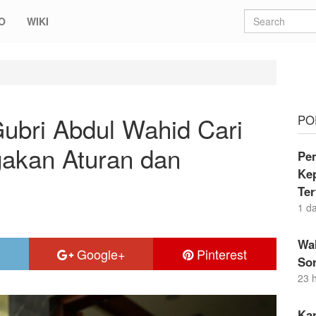
O
WIKI
bdul Wahid Cari Jalan Tengah Penegakan Aturan dan Kemanusiaan
Gubri Abdul Wahid Cari
PO
akan Aturan dan
Pe
Ke
Te
1 d
Wal
Google+
Pinterest
Sor
23 
Ka