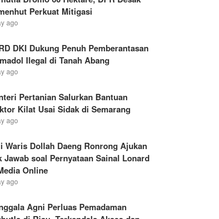
menhut Perkuat Mitigasi
ay ago
RD DKI Dukung Penuh Pemberantasan
madol Ilegal di Tanah Abang
ay ago
teri Pertanian Salurkan Bantuan
ktor Kilat Usai Sidak di Semarang
ay ago
li Waris Dollah Daeng Ronrong Ajukan
 Jawab soal Pernyataan Sainal Lonard
Media Online
ay ago
nggala Agni Perluas Pemadaman