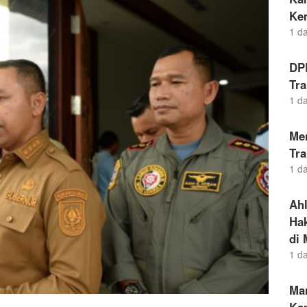
Ke
1 d
DP
Tra
1 d
Men
Tra
1 d
Ah
Hak
di 
1 d
Ma