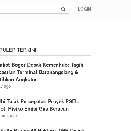
LOGIN
PULER TERKINI
mkot Bogor Desak Kemenhub: Tagih
pastian Terminal Baranangsiang &
rtibkan Angkutan
ay ago
hi Tolak Percepatan Proyek PSEL,
oti Risiko Emisi Gas Beracun
hours ago
rhutla Bromo 60 Hektare, DPR Desak