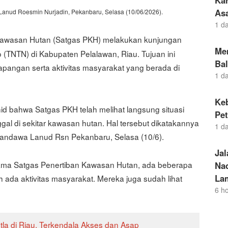
Kar
As
Lanud Roesmin Nurjadin, Pekanbaru, Selasa (10/06/2026).
1 d
Kawasan Hutan (Satgas PKH) melakukan kunjungan
Me
 (TNTN) di Kabupaten Pelalawan, Riau. Tujuan ini
Ba
apangan serta aktivitas masyarakat yang berada di
1 d
Ke
id bahwa Satgas PKH telah melihat langsung situasi
Pet
ggal di sekitar kawasan hutan. Hal tersebut dikatakannya
1 d
andawa Lanud Rsn Pekanbaru, Selasa (10/6).
Jal
 sama Satgas Penertiban Kawasan Hutan, ada beberapa
Na
La
 ada aktivitas masyarakat. Mereka juga sudah lihat
6 h
a di Riau, Terkendala Akses dan Asap