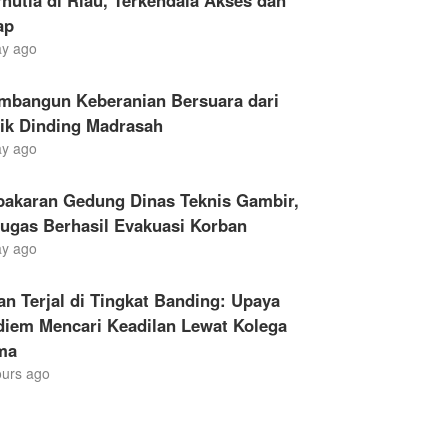
hutla di Riau, Terkendala Akses dan
ap
ay ago
mbangun Keberanian Bersuara dari
lik Dinding Madrasah
ay ago
bakaran Gedung Dinas Teknis Gambir,
ugas Berhasil Evakuasi Korban
ay ago
an Terjal di Tingkat Banding: Upaya
diem Mencari Keadilan Lewat Kolega
ma
ours ago