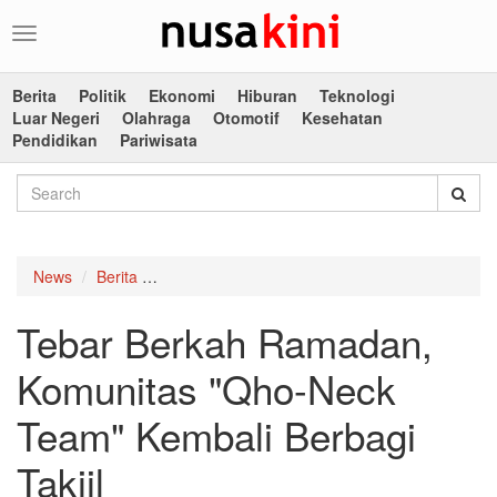
Toggle
navigation
Berita
Politik
Ekonomi
Hiburan
Teknologi
Luar Negeri
Olahraga
Otomotif
Kesehatan
Pendidikan
Pariwisata
News
Berita
Tebar Berkah Ramadan, Komunitas "Qho-Neck T
Tebar Berkah Ramadan,
Komunitas "Qho-Neck
Team" Kembali Berbagi
Takjil