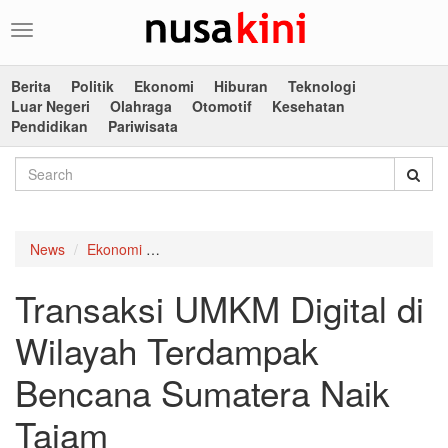
Toggle
navigation
Berita
Politik
Ekonomi
Hiburan
Teknologi
Luar Negeri
Olahraga
Otomotif
Kesehatan
Pendidikan
Pariwisata
News
Ekonomi
Transaksi UMKM Digital di Wilayah Terdam
Transaksi UMKM Digital di
Wilayah Terdampak
Bencana Sumatera Naik
Tajam