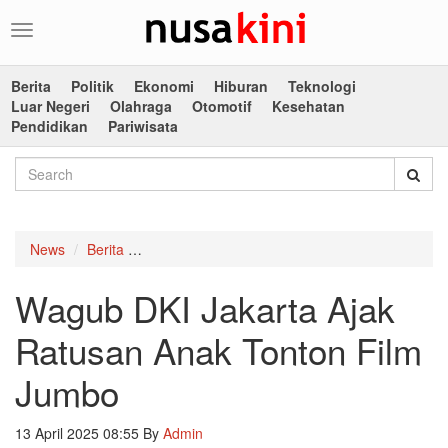
Toggle
navigation
Berita
Politik
Ekonomi
Hiburan
Teknologi
Luar Negeri
Olahraga
Otomotif
Kesehatan
Pendidikan
Pariwisata
News
Berita
Wagub DKI Jakarta Ajak Ratusan Anak Tonton 
Wagub DKI Jakarta Ajak
Ratusan Anak Tonton Film
Jumbo
13 April 2025 08:55
By
Admin