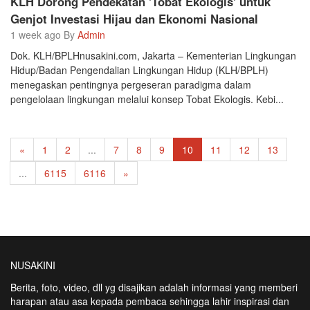
KLH Dorong Pendekatan 'Tobat Ekologis' untuk
Genjot Investasi Hijau dan Ekonomi Nasional
1 week ago By
Admin
Dok. KLH/BPLHnusakini.com, Jakarta – Kementerian Lingkungan
Hidup/Badan Pengendalian Lingkungan Hidup (KLH/BPLH)
menegaskan pentingnya pergeseran paradigma dalam
pengelolaan lingkungan melalui konsep Tobat Ekologis. Kebi...
«
1
2
...
7
8
9
10
11
12
13
...
6115
6116
»
NUSAKINI
Berita, foto, video, dll yg disajikan adalah informasi yang memberi
harapan atau asa kepada pembaca sehingga lahir inspirasi dan