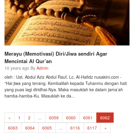
Merayu (Memotivasi) Diri/Jiwa sendiri Agar
Mencintai Al Qur’an
10 years ago By
Admin
oleh : Ust. Abdul Aziz Abdul Rauf, Lc, Al-Hafidz nusakini.com -
“Hai jiwa yang tenang. Kembalilah kepada Tuhanmu dengan hati
yang puas lagi diridhai-Nya. Maka masuklah ke dalam jama’ah
hamba-hamba-Ku. Masuklah ke da...
«
1
2
...
6059
6060
6061
6062
6063
6064
6065
...
6116
6117
»