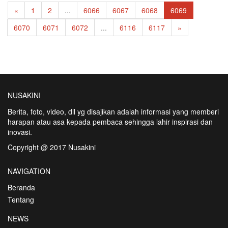
«
1
2
...
6066
6067
6068
6069
6070
6071
6072
...
6116
6117
»
NUSAKINI
Berita, foto, video, dll yg disajikan adalah informasi yang memberi
harapan atau asa kepada pembaca sehingga lahir inspirasi dan
inovasi.
Copyright @ 2017 Nusakini
NAVIGATION
Beranda
Tentang
NEWS