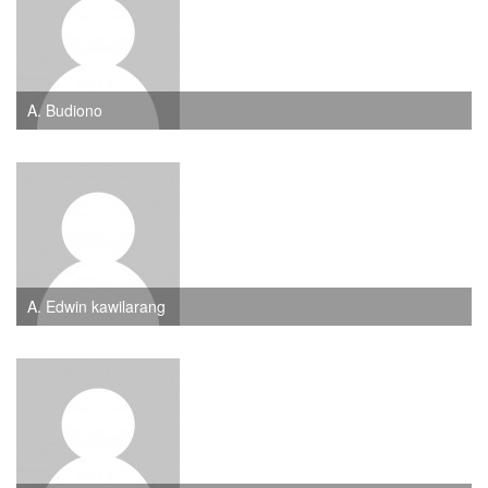
A. Budiono
A. Edwin kawilarang