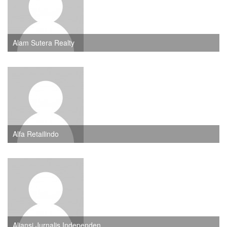
Alam Sutera Realty
Alfa Retailindo
Aliansi Jurnalis Independen