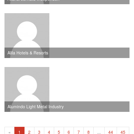
Alila Hotels & Resorts
Alumindo Light Metal Industry
«
1
2
3
4
5
6
7
8
...
44
45