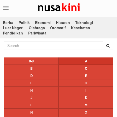
Toggle
navigation
Berita
Politik
Ekonomi
Hiburan
Teknologi
Luar Negeri
Olahraga
Otomotif
Kesehatan
Pendidikan
Pariwisata
0-9
A
B
C
D
E
F
G
H
I
J
K
L
M
N
O