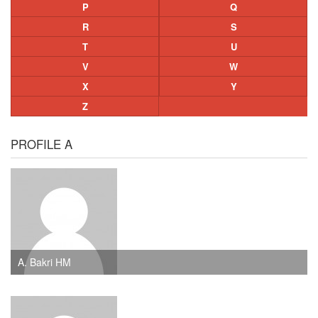
P
Q
R
S
T
U
V
W
X
Y
Z
PROFILE A
A. Bakri HM