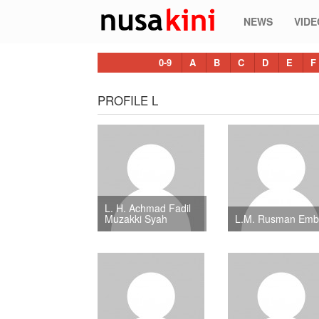
NEWS
VIDE
0-9
A
B
C
D
E
F
PROFILE L
L. H. Achmad Fadil
Muzakki Syah
L.M. Rusman Em