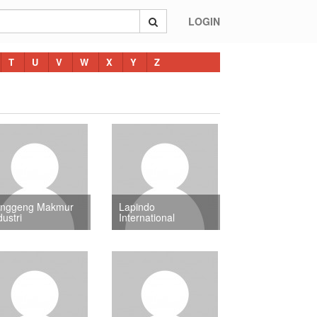
LOGIN
T
U
V
W
X
Y
Z
anggeng Makmur
Lapindo
dustri
International