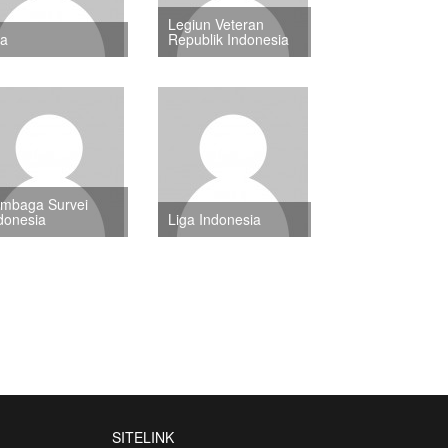
Legiun Veteran
ea
Republik Indonesia
mbaga Survei
donesia
Liga Indonesia
SITELINK