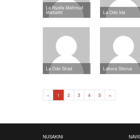
La Nyalla Mahmud
Mattalitti
La Ode Ida
La Ode Sirad
Labora Sitorus
«
1
2
3
4
5
»
NUSAKINI
NAVI