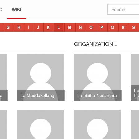
O
WIKI
G
H
I
J
K
L
M
N
O
P
Q
R
S
ORGANIZATION L
L
ba
La Maddukelleng
Lamicitra Nusantara
In