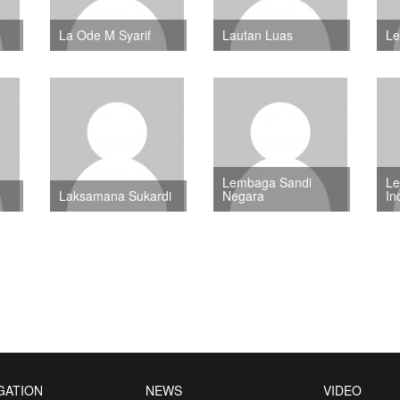
La Ode M Syarif
Lautan Luas
L
Lembaga Sandi
Le
Laksamana Sukardi
Negara
In
GATION
NEWS
VIDEO