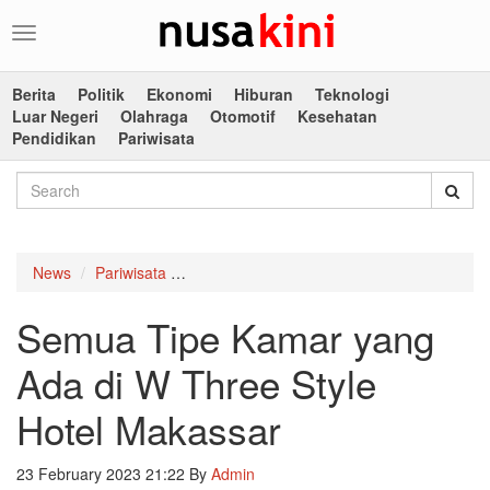
Toggle
navigation
Berita
Politik
Ekonomi
Hiburan
Teknologi
Luar Negeri
Olahraga
Otomotif
Kesehatan
Pendidikan
Pariwisata
News
Pariwisata
Semua Tipe Kamar yang Ada di W Three St
Semua Tipe Kamar yang
Ada di W Three Style
Hotel Makassar
23 February 2023 21:22
By
Admin