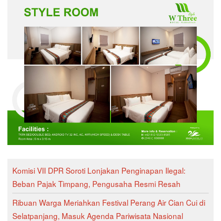
Komisi VII DPR Soroti Lonjakan Penginapan Ilegal:
Beban Pajak Timpang, Pengusaha Resmi Resah
Ribuan Warga Meriahkan Festival Perang Air Cian Cui di
Selatpanjang, Masuk Agenda Pariwisata Nasional