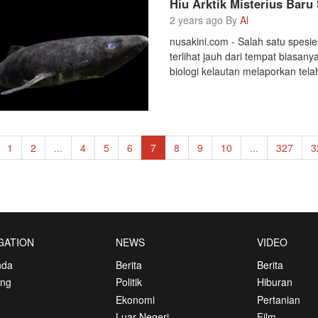
Hiu Arktik Misterius Baru
2 years ago By
Al
nusakini.com - Salah satu spesi
terlihat jauh dari tempat biasanya
biologi kelautan melaporkan tela
1
2
...
4
5
6
7
8
9
10
...
327
3
GATION
NEWS
VIDEO
nda
Berita
Berita
ang
Politik
Hiburan
Ekonomi
Pertanian
Luar Negeri
Film