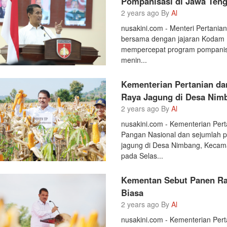
Pompanisasi di Jawa Ten
2 years ago By
Al
nusakini.com - Menteri Pertani
bersama dengan jajaran Kodam 
mempercepat program pompanisas
menin...
Kementerian Pertanian da
Raya Jagung di Desa Nim
2 years ago By
Al
nusakini.com - Kementerian Pe
Pangan Nasional dan sejumlah 
jagung di Desa Nimbang, Kecam
pada Selas...
Kementan Sebut Panen Ra
Biasa
2 years ago By
Al
nusakini.com - Kementerian Per