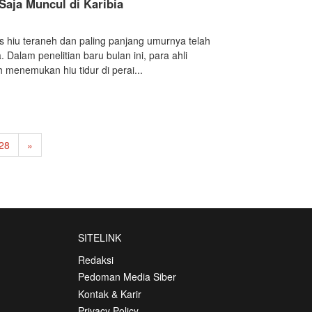
 Saja Muncul di Karibia
es hiu teraneh dan paling panjang umurnya telah
. Dalam penelitian baru bulan ini, para ahli
h menemukan hiu tidur di perai...
28
»
SITELINK
Redaksi
Pedoman Media Siber
Kontak & Karir
Privacy Policy