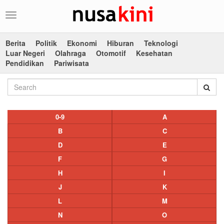
Toggle
navigation
Berita
Politik
Ekonomi
Hiburan
Teknologi
Luar Negeri
Olahraga
Otomotif
Kesehatan
Pendidikan
Pariwisata
0-9
A
B
C
D
E
F
G
H
I
J
K
L
M
N
O