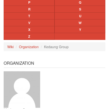
P
Q
R
S
T
U
V
W
X
Y
Z
Wiki
Organization
Kedaung Group
ORGANIZATION